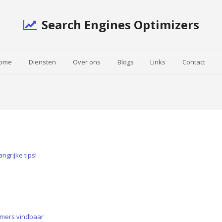
Search Engines Optimizers
ome
Diensten
Over ons
Blogs
Links
Contact
ngrijke tips!
emers vindbaar