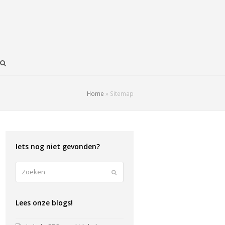
Home
»
Sitemap
Iets nog niet gevonden?
Zoeken
Verzenden
Lees onze blogs!