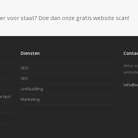
 er voor staat? Doe dan onze gratis website scan!
Diensten
Conta
Wil je 
SEO
website
SEA
info@s
Linkbuilding
 tips!
Marketing