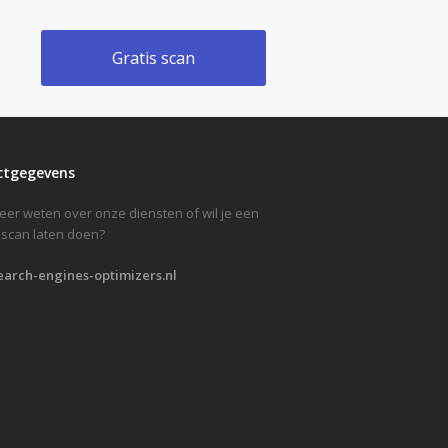
Gratis scan
ctgegevens
meer weten over onze diensten of wil je een
scan laten doen?
earch-engines-optimizers.nl